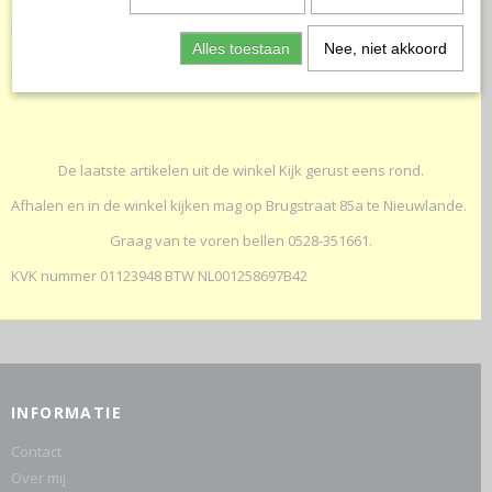
Kinderoveralls
Helaas bevinden er zich in deze categorie nog geen producten.
T-shirtjes Muts Romper
Alles toestaan
Nee, niet akkoord
Probeert u het later nog eens!
Tutpop met gekleurd oor
Pakketjes diverse
Tutpopjes
De laatste artikelen uit de winkel Kijk gerust eens rond.
Afhalen en in de winkel kijken mag op Brugstraat 85a te Nieuwlande.
Graag van te voren bellen 0528-351661.
KVK nummer 01123948 BTW NL001258697B42
INFORMATIE
Contact
Over mij