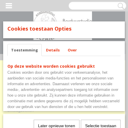
Cookies toestaan Opties
Inloggen
Registreren
UW WINKELWAGEN
Geen producten
(0)
Toestemming
Details
Over
Home
>
Baby en kinderen
>
Kinderoveralls
Op deze website worden cookies gebruikt
Cookies worden door ons gebruikt voor verkeersanalyse, het
Baby en kinderen
aanbieden van sociale media-functies en het personaliseren van
informatie en advertenties. Daarnaast verlenen we onze sociale
media-, advertentie- en analysepartners toegang tot informatie over
Havlu
hoe u onze site gebruikt. Zij kunnen deze informatie gebruiken in
combinatie met andere gegevens die zij mogelijk hebben verzameld
Slabbetjes
door uw gebruik van hun diensten of die u hen hebt verstrekt.
Omslagdoeken
Knuffels
Handdoeken
Later opnieuw tonen
Selectie toestaan