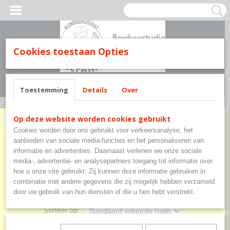
Cookies toestaan Opties
Inloggen
Registreren
UW WINKELWAGEN
Geen producten
(0)
Toestemming
Details
Over
Home
>
Borduurartikelen
>
Madeira
Op deze website worden cookies gebruikt
Cookies worden door ons gebruikt voor verkeersanalyse, het
Borduurartikelen
aanbieden van sociale media-functies en het personaliseren van
informatie en advertenties. Daarnaast verlenen we onze sociale
media-, advertentie- en analysepartners toegang tot informatie over
Madeira
hoe u onze site gebruikt. Zij kunnen deze informatie gebruiken in
combinatie met andere gegevens die zij mogelijk hebben verzameld
door uw gebruik van hun diensten of die u hen hebt verstrekt.
Sorteer op: