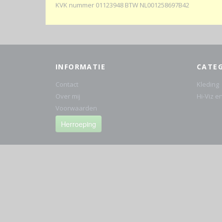
KVK nummer 01123948 BTW NL001258697B42
INFORMATIE
CATE
Contact
Kleding
Over mij
Hi-Viz e
Voorwaarden
Herroeping