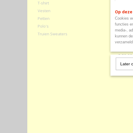
T-shirt
Vesten
Op deze
Petten
Cookies wo
functies e
Polo's
media-, ad
Truien Sweaters
Havep 
kunnen dez
Kwalitei
verzameld 
300 gr/
€ 20,00
Later 