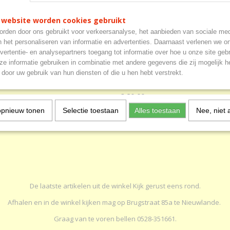
 website worden cookies gebruikt
rden door ons gebruikt voor verkeersanalyse, het aanbieden van sociale med
n het personaliseren van informatie en advertenties. Daarnaast verlenen we o
vertentie- en analysepartners toegang tot informatie over hoe u onze site gebru
kinderoverall
Kinderoverall Storvik 100% k
e informatie gebruiken in combinatie met andere gegevens die zij mogelijk 
t 100% katoen, 2/1 keperbinding,
* Elastische taille* Tweewegritsslui
door uw gebruik van hun diensten of die u hen hebt verstrekt.
m2…
Zakken op de heup,…
€ 20,00
opnieuw tonen
Selectie toestaan
Alles toestaan
Nee, niet 
De laatste artikelen uit de winkel Kijk gerust eens rond.
Afhalen en in de winkel kijken mag op Brugstraat 85a te Nieuwlande.
Graag van te voren bellen 0528-351661.