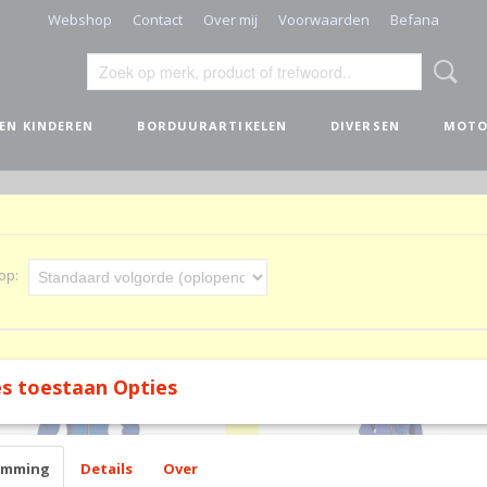
Webshop
Contact
Over mij
Voorwaarden
Befana
 EN KINDEREN
BORDUURARTIKELEN
DIVERSEN
MOTO
 op:
s toestaan Opties
emming
Details
Over