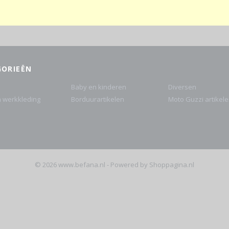
GORIEËN
Baby en kinderen
Diversen
n werkkleding
Borduurartikelen
Moto Guzzi artikel
© 2026 www.befana.nl - Powered by Shoppagina.nl