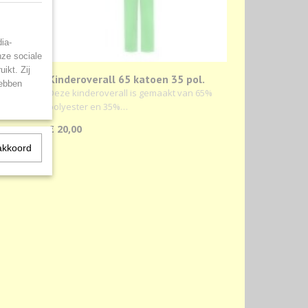
ia-
nze sociale
ikt. Zij
atoen
Kinderoverall 65 katoen 35 pol.
hebben
ting*
Deze kinderoverall is gemaakt van 65%
polyester en 35%…
€ 20,00
akkoord