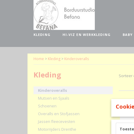
KLEDING
HI-VIZ EN WERKKLEDING
BABY
Home
>
Kleding
>
Kinderoveralls
Kleding
Sorteer
Kinderoveralls
Mutsen en Sjaals
Cookie
Schoenen
Overalls en Stofjassen
Jassen fleecevesten
Toest
Motorrijders Drenthe