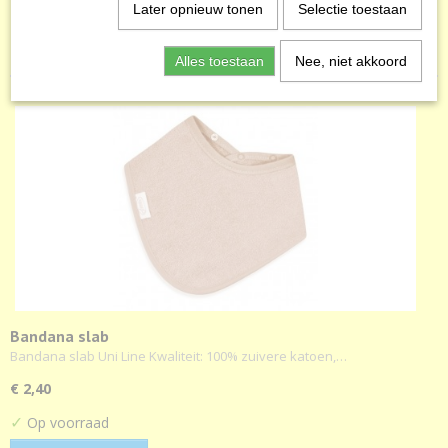
Later opnieuw tonen
Selectie toestaan
Kinderoveralls
Sorteer op:
T-shirtjes Muts Romper
Alles toestaan
Nee, niet akkoord
Tutpop met gekleurd oor
Pakketjes diverse
Tutpopjes
Bandana slab
Bandana slab Uni Line Kwaliteit: 100% zuivere katoen,…
€ 2,40
✓
Op voorraad