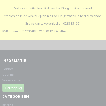
De laatste artikelen uit de winkel Kijk gerust eens rond.
Afhalen en in de winkel kijken mag op Brugstraat 85a te Nieuwlande.
Graag van te voren bellen 0528-351661.
KVK nummer 01123948 BTW NL001258697B42
INFORMATIE
Contact
Over mij
Voorwaarden
Herroeping
CATEGORIEËN
Kleding