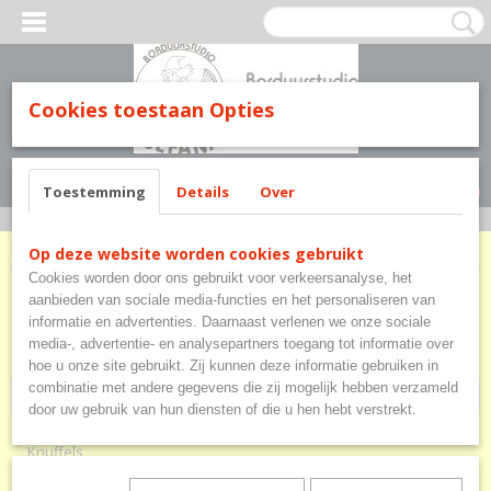
Cookies toestaan Opties
Inloggen
Registreren
UW WINKELWAGEN
Geen producten
(0)
Toestemming
Details
Over
Home
>
Baby en kinderen
>
Slabbetjes
Op deze website worden cookies gebruikt
Cookies worden door ons gebruikt voor verkeersanalyse, het
Baby en kinderen
aanbieden van sociale media-functies en het personaliseren van
informatie en advertenties. Daarnaast verlenen we onze sociale
media-, advertentie- en analysepartners toegang tot informatie over
Havlu
hoe u onze site gebruikt. Zij kunnen deze informatie gebruiken in
combinatie met andere gegevens die zij mogelijk hebben verzameld
Slabbetjes
door uw gebruik van hun diensten of die u hen hebt verstrekt.
Omslagdoeken
Knuffels
Handdoeken