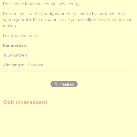
Deze leuke labeldoekjes zijn tweekleurig.
Afmetingen (l,b,h)
De ster met staart is handig wanneer het kindje bijvoorbeeld een
25 x 25 x 1 cm
speen gebruikt. Met de staart kun je gemakkelijk een speen aan vast
maken.
Leverbaar in roze.
Kenmerken:
100% katoen
Afmetingen: 25×25 cm
Ook interessant