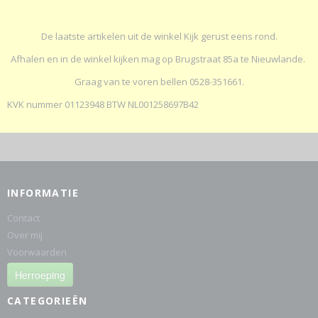
De laatste artikelen uit de winkel Kijk gerust eens rond.
Afhalen en in de winkel kijken mag op Brugstraat 85a te Nieuwlande.
Graag van te voren bellen 0528-351661.
KVK nummer 01123948 BTW NL001258697B42
INFORMATIE
Contact
Over mij
Voorwaarden
Herroeping
CATEGORIEËN