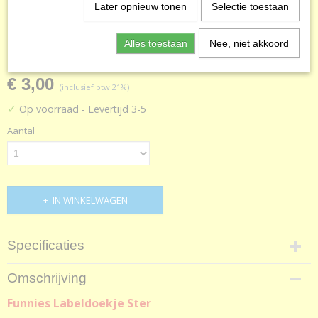
Later opnieuw tonen
Selectie toestaan
Speendoekje
Alles toestaan
Nee, niet akkoord
€ 3,00
(inclusief btw 21%)
✓
Op voorraad
- Levertijd 3-5
Aantal
IN WINKELWAGEN
Specificaties
Netto gewicht
Omschrijving
32,00 g
Funnies Labeldoekje Ster
Bruto gewicht
35,00 g