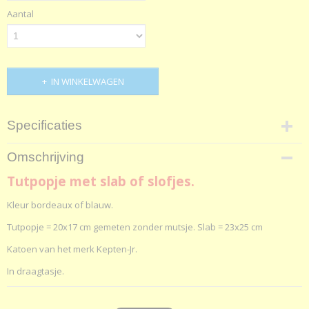
Aantal
IN WINKELWAGEN
Specificaties
Productcode
Omschrijving
171-326
Tutpopje met slab of slofjes.
Netto gewicht
110,00 g
Kleur bordeaux of blauw.
Bruto gewicht
120,00 g
Tutpopje = 20x17 cm gemeten zonder mutsje. Slab = 23x25 cm
Afmetingen (l,b,h)
Katoen van het merk Kepten-Jr.
26 x 26 x 5 cm
In draagtasje.