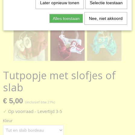
Later opnieuw tonen
Selectie toestaan
Alles toestaan
Nee, niet akkoord
Tutpopje met slofjes of
slab
€ 5,00
(inclusief btw 21%)
✓
Op voorraad
- Levertijd 3-5
Kleur