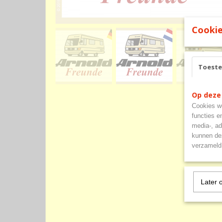
Cookie
Toest
Op deze
Cookies wo
functies e
media-, ad
kunnen dez
verzameld 
Later 