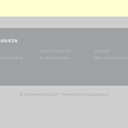
GORIEËN
Baby en kinderen
Diversen
n werkkleding
Borduurartikelen
Moto Guzzi artikel
© 2026 www.befana.nl - Powered by Shoppagina.nl