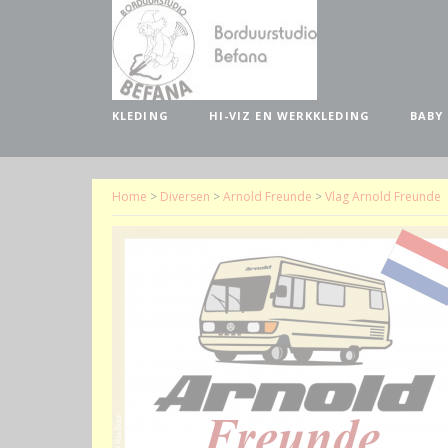
KLEDING
HI-VIZ EN WERKKLEDING
BABY
Home
>
Diversen
>
Arnold Freunde
>
Vlag Arnold Freunde