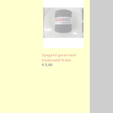
Zpagetti garen voor
haaknaald 10 mm
€ 5,00