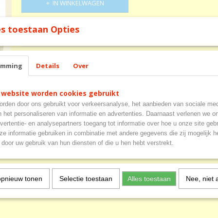
IN WINKELWAGEN
s toestaan Opties
Specificaties
Productcode
199-414
Omschrijving
emming
Details
Over
Vlag Arnold Freunde
verkrijgbaar in 45x30 cm en 100x70 cm
 website worden cookies gebruikt
rden door ons gebruikt voor verkeersanalyse, het aanbieden van sociale med
n het personaliseren van informatie en advertenties. Daarnaast verlenen we o
vertentie- en analysepartners toegang tot informatie over hoe u onze site gebru
e informatie gebruiken in combinatie met andere gegevens die zij mogelijk 
door uw gebruik van hun diensten of die u hen hebt verstrekt.
opnieuw tonen
Selectie toestaan
Alles toestaan
Nee, niet 