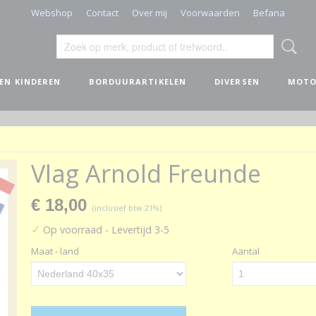
Webshop
Contact
Over mij
Voorwaarden
Befana
 EN KINDEREN
BORDUURARTIKELEN
DIVERSEN
MOTO
Vlag Arnold Freunde
€ 18,00
(inclusief btw 21%)
✓
Op voorraad
- Levertijd 3-5
Maat - land
Aantal