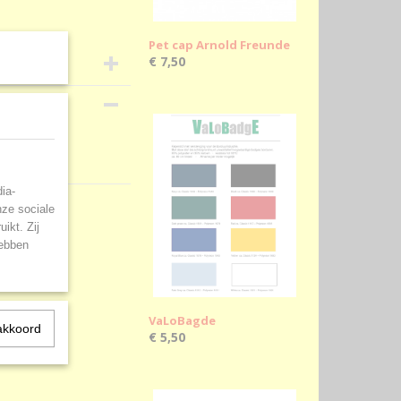
Pet cap Arnold Freunde
€ 7,50
ia-
nze sociale
ikt. Zij
hebben
VaLoBagde
akkoord
€ 5,50