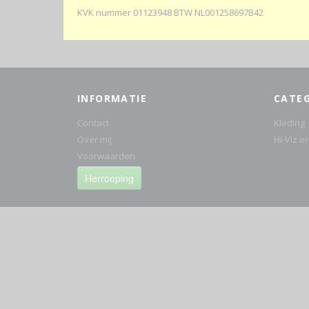
KVK nummer 01123948 BTW NL001258697B42
INFORMATIE
CATE
Contact
Kleding
Over mij
Hi-Viz e
Voorwaarden
Herroeping