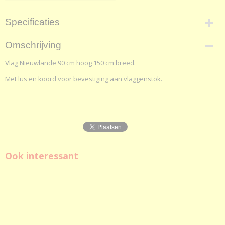
Specificaties
Netto gewicht
Omschrijving
200,00 g
Vlag Nieuwlande 90 cm hoog 150 cm breed.
Bruto gewicht
200,00 g
Met lus en koord voor bevestiging aan vlaggenstok.
Afmetingen (l,b,h)
150 x 90 x 2 cm
Ook interessant