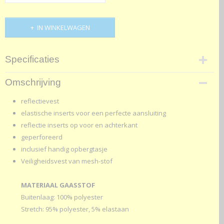
IN WINKELWAGEN
Specificaties
Productcode
Omschrijving
147-280
reflectievest
elastische inserts voor een perfecte aansluiting
reflectie inserts op voor en achterkant
geperforeerd
inclusief handig opbergtasje
Veiligheidsvest van mesh-stof
MATERIAAL GAASSTOF
Buitenlaag: 100% polyester
Stretch: 95% polyester, 5% elastaan